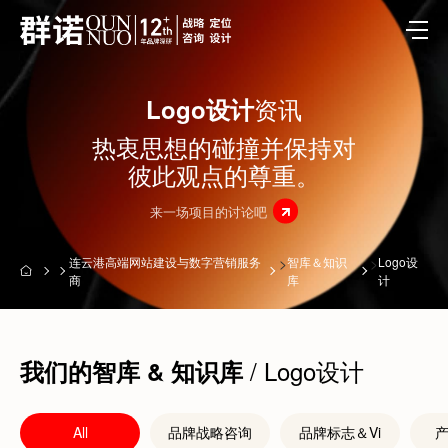
资讯
Logo设计
热衷思想的碰撞并保持对
彼此观点的尊重。
来一场项目的讨论吧
连云港高端网站建设与数字营销服务
>
智库＆知识
>
Logo设
商
库
计
/ Logo设计
我们的智库 & 知识库
All
品牌战略咨询
品牌标志＆Vi