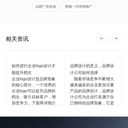
品牌广告投放
两微一抖营销推广
相关资讯
如何进行企业logo设计才
品牌设计的意义，品牌设
能提升档次
计公司如何选择
企业logo设计是品牌形象
随着市场竞争不断增大
的核心部分，一个优秀的
越来越多的企业更加注重
企业logo可以提升品牌的
产品的品牌设计，品牌设
档次，吸引目标客户，增
计公司为企业打造属于自
加竞争力，下面将详细介
己独特的品牌形象，它是
绍如何进行企业的logo设
企业文化更深层次的表
计以提升档次。1...
达，通过品牌来拉开与竞
争对手的...
查看更多