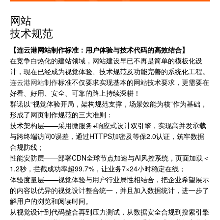
网站
技术规范
【连云港网站制作标准：用户体验与技术代码的高效结合】
在竞争白热化的建站领域，网站建设早已不再是简单的模板化设
计，现在已经成为视觉体验、技术规范及功能完善的系统化工程。
连云港网站制作
标准不仅要求实现基本的网站技术要求，更需要在
好看、好用、安全、可靠的路上持续深耕！
群诺以“视觉体验开局，架构规范支撑，场景效能为核”作为基础，
形成了网页制作规范的三大准则：
技术架构层——采用微服务+响应式设计双引擎，实现高并发承载
与跨终端访问0误差，通过HTTPS加密及等保2.0认证，筑牢数据
合规防线；
性能安防层——部署CDN全球节点加速与AI风控系统，页面加载＜
1.2秒，拦截成功率超99.7%，让业务7×24小时稳定在线；
体验度量层——视觉体验与用户行业属性相结合，把企业希望展示
的内容以优异的视觉设计整合统一，并且加入数据统计，进一步了
解用户的浏览和阅读时间。
从视觉设计到代码整合再到压力测试，从数据安全合规到搜索引擎